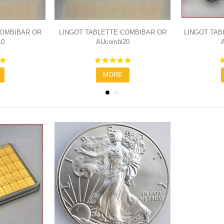
COMBIBAR OR
LINGOT TABLETTE COMBIBAR OR
LINGOT TAB
10
AUcombi20
20X1G
5.0
5.0
star
star
MORE
rating
rating