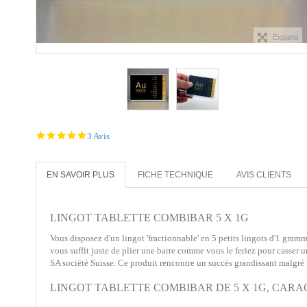
Expand
5.0
3 Avis
star
rating
EN SAVOIR PLUS
FICHE TECHNIQUE
AVIS CLIENTS
LINGOT TABLETTE COMBIBAR 5 X 1G
Vous disposez d'un lingot 'fractionnable' en 5 petits lingots d'1 gram
vous suffit juste de plier une barre comme vous le feriez pour casser u
SA société Suisse.
Ce produit rencontre un succès grandissant malgré 
LINGOT TABLETTE COMBIBAR DE 5 X 1G, CARA