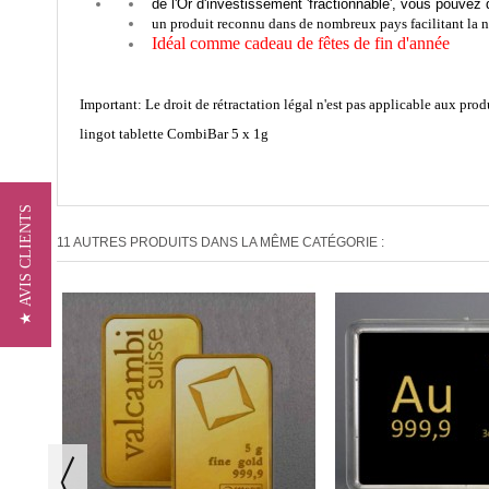
de l'Or d'investissement 'fractionnable', vous pouvez
un produit reconnu dans de nombreux pays facilitant la 
Idéal comme cadeau de fêtes de fin d'année
Important: Le droit de rétractation légal n'est pas applicable aux prod
lingot tablette CombiBar 5 x 1g
★ AVIS CLIENTS
11 AUTRES PRODUITS DANS LA MÊME CATÉGORIE :
BI