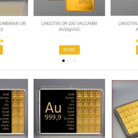
COMBIBAR OR
LINGOTIN OR 10G VALCAMBI
LINGOTIN
10
AU10gVGG
5.0
star
MORE
rating