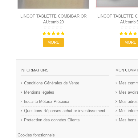
LINGOT TABLETTE COMBIBAR OR
LINGOT TABLETTE 
AUcombi20
AUcombi
20X1G
50X1G
5.0
star
MORE
MORE
rating
INFORMATIONS
MON COMP
Conditions Générales de Vente
Mes comm
Mentions légales
Mes avoir
fiscalité Métaux Précieux
Mes adres
Questions-Réponses achat or investissement
Mes inform
Protection des données Clients
Mes bons 
Cookies fonctionnels