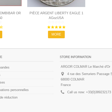
COMBIBAR OR
PIÈCE ARGENT LIBERTY EAGLE 1
50
AGozUSA
ONCE
4.7
4.9
star
star
MORE
rating
rating
TE
STORE INFORMATION
ARGOR COLMAR Le Marché d'Or
andes
4 rue des Serruriers Passage S
s
68000 COLMAR
ses
France
ations personnelles
Call us now:
+33(0)389232173
de réduction