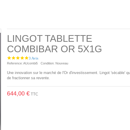
LINGOT TABLETTE
COMBIBAR OR 5X1G
5.0
3 Avis
star
Reference:
AUcombi5
Condition:
Nouveau
rating
Une innovation sur le marché de l'Or d'investissement. Lingot 'sécable' q
de fractionner sa revente.
644,00 €
TTC