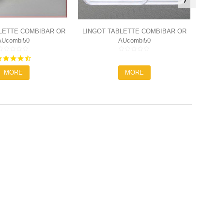
LETTE COMBIBAR OR
LINGOT TABLETTE COMBIBAR OR
AUcombi50
AUcombi50
50X1G
50X1G VALCAMBI
4.7
star
MORE
MORE
rating