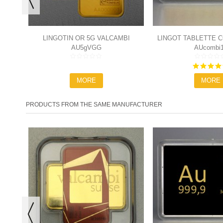
LINGOTIN OR 5G VALCAMBI
LINGOT TABLETTE 
AU5gVGG
AUcombi
10X1G
MORE
MORE
PRODUCTS FROM THE SAME MANUFACTURER
BI