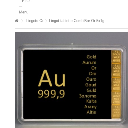
BLOG
contient des informations vraiment utiles
Menu
Lingots Or
Lingot tablette CombiBar Or 5x1g