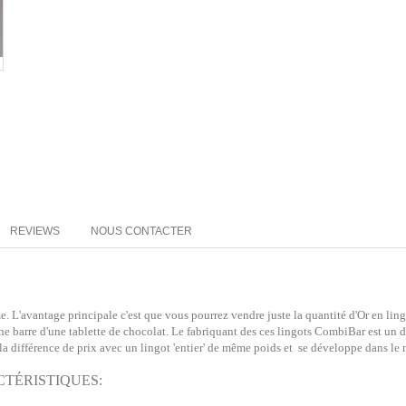
REVIEWS
NOUS CONTACTER
me.
L'avantage principale c'est que vous pourrez vendre juste la quantité d'Or en lin
ne barre d'une tablette de chocolat.
Le fabriquant des ces lingots CombiBar est un
la différence de prix avec un lingot 'entier' de même poids et se développe dans le
CTÉRISTIQUES: