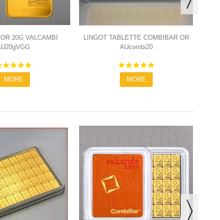
 OR 20G VALCAMBI
LINGOT TABLETTE COMBIBAR OR
AU20gVGG
AUcombi20
20X1G
5.0
5.0
star
star
MORE
MORE
rating
rating
LIN