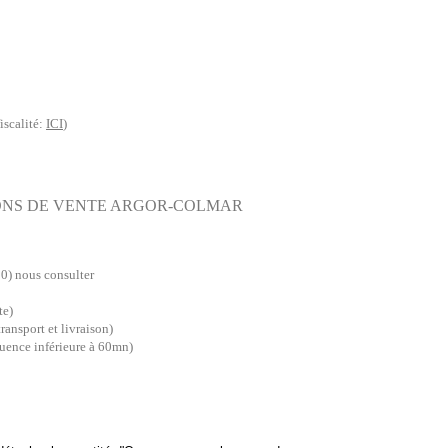
iscalité:
ICI
)
IONS DE VENTE ARGOR-COLMAR
10) nous consulter
te)
transport et livraison)
équence inférieure à 60mn)