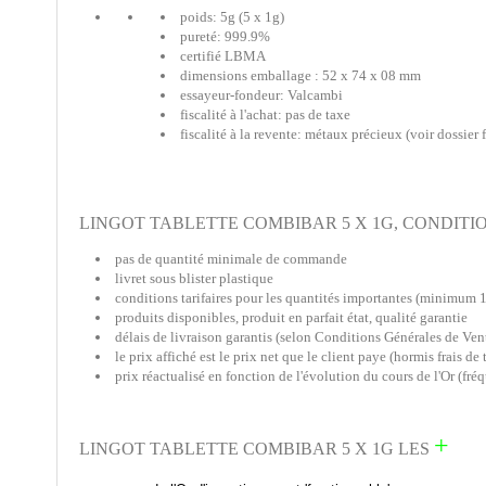
poids: 5g (5 x 1g)
pureté: 999.9%
certifié LBMA
dimensions emballage : 52 x 74 x 08 mm
essayeur-fondeur: Valcambi
fiscalité à l'achat: pas de taxe
fiscalité à la revente: métaux précieux (voir dossier f
LINGOT TABLETTE COMBIBAR 5 X 1G, CONDIT
pas de quantité minimale de commande
livret sous blister plastique
conditions tarifaires pour les quantités importantes (minimum 
produits disponibles, produit en parfait état, qualité garantie
délais de livraison garantis (selon Conditions Générales de Ven
le prix affiché est le prix net que le client paye (hormis frais de 
prix réactualisé en fonction de l'évolution du cours de l'Or (fr
+
LINGOT TABLETTE COMBIBAR 5 X 1G LES