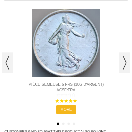
PIÈCE SEMEUSE 5 FRS (10G D'ARGENT)
AG5FrFRA
5.0
star
MORE
rating
CUSTOMERS WHO BOUGHT THIS PRODUCT ALSO BOUGHT: