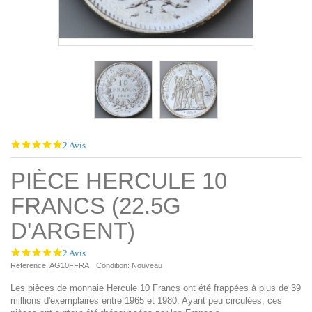
5.0
2 Avis
star
rating
PIÈCE HERCULE 10
FRANCS (22.5G
D'ARGENT)
5.0
2 Avis
star
Reference:
AG10FFRA
Condition:
Nouveau
rating
Les pièces de monnaie Hercule 10 Francs ont été frappées à plus de 39
millions d'exemplaires entre 1965 et 1980. Ayant peu circulées, ces